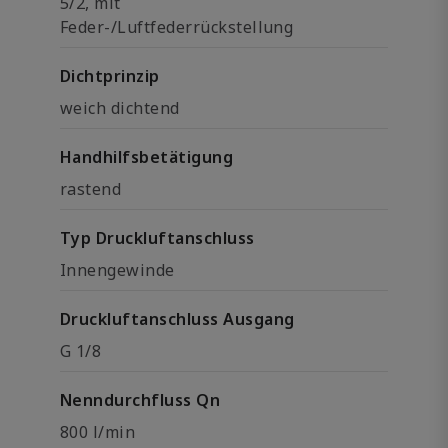
5/2, mit
Feder-/Luftfederrückstellung
Dichtprinzip
weich dichtend
Handhilfsbetätigung
rastend
Typ Druckluftanschluss
Innengewinde
Druckluftanschluss Ausgang
G 1/8
Nenndurchfluss Qn
800 l/min