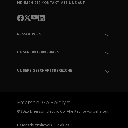
NEHMEN SIE KONTAKT MIT UNS AUF
RESSOURCEN
Kundendienst kontaktieren
Auftragsverfolgung
UNSER UNTERNEHMEN
Wissenszentrum
Leitung
Entwicklungstools
Umwelt, Soziales und Governance
Ausbildung
UNSERE GESCHÄFTSBEREICHE
Karrieren
Emerson
Newsroom
Automatisierungssysteme
Endkontrolle
Messinstrumentierung
Emerson. Go Boldly.™
Test und Messung
©2025 Emerson Electric Co. Alle Rechte vorbehalten.
Datenschutzhinweis |
Cookies |