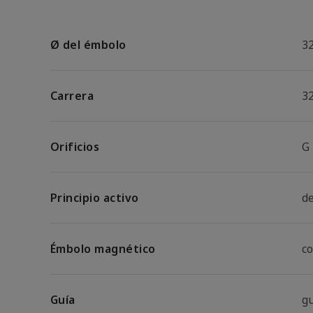
Ø del émbolo
3
Carrera
3
Orificios
G
Principio activo
d
Émbolo magnético
c
Guía
g