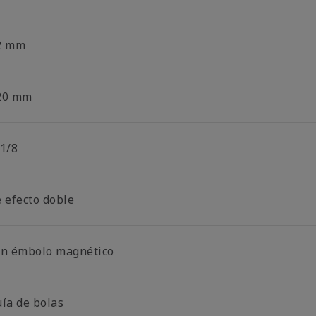
2 mm
20 mm
 1/8
e efecto doble
on émbolo magnético
uía de bolas