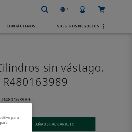
Profile Icon
Carrito: vac
/
CONTÁCTENOS
NUESTROS NEGOCIOS
MARCAS
Transporte
AVENTICS
Agua y aguas residuales
PACSystems
lindros sin vástago,
L R480163989
-R480163989
ositivo para
 para
AÑADIR AL CARRITO