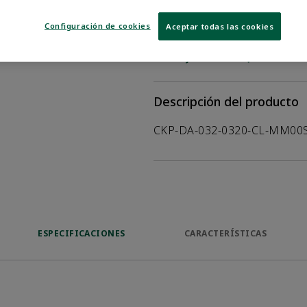
¿DÓNDE COMPRAR?
Configuración de cookies
Aceptar todas las cookies
Opens internal
VER HOJA DE DATOS
Descripción del producto
CKP-DA-032-0320-CL-MM00
ESPECIFICACIONES
CARACTERÍSTICAS