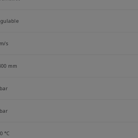
egulable
 m/s
400 mm
 bar
 bar
0 °C