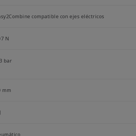
asy2Combine compatible con ejes eléctricos
07 N
3 bar
0 mm
J
eumático