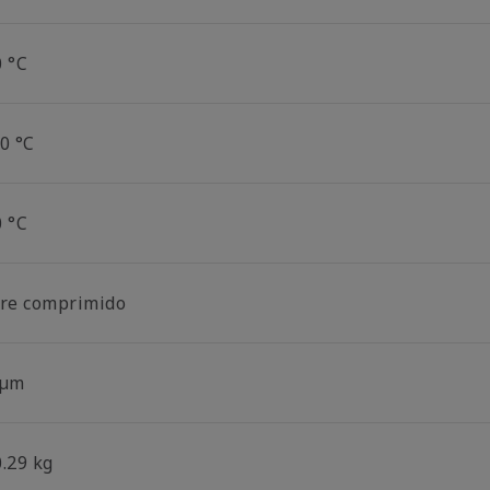
0 °C
0 °C
0 °C
ire comprimido
 µm
0.29 kg