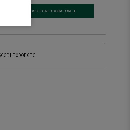
VER CONFIGURACIÓN
 link
Opens internal link
-
S00BLP000P0P0