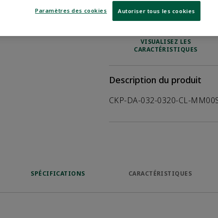
Paramètres des cookies
Autoriser tous les cookies
OÙ ACHETER
Opens internal
VISUALISEZ LES
CARACTÉRISTIQUES
Description du produit
CKP-DA-032-0320-CL-MM00
SPÉCIFICATIONS
CARACTÉRISTIQUES