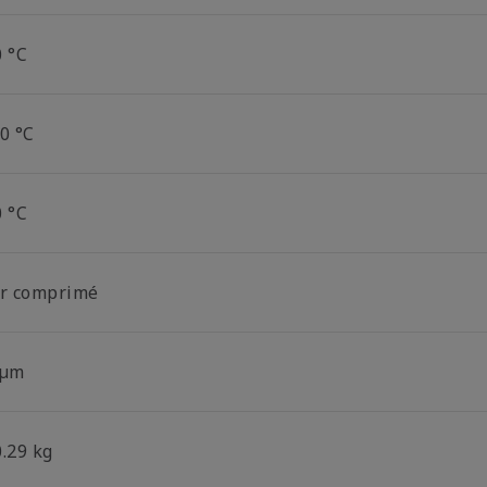
0 °C
0 °C
0 °C
ir comprimé
 µm
0.29 kg