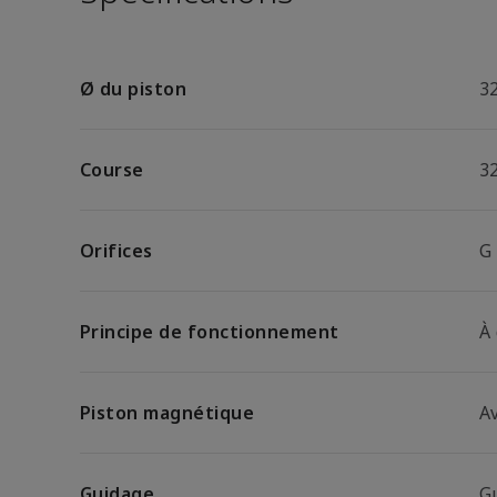
Ø du piston
3
Course
3
Orifices
G
Principe de fonctionnement
À
Piston magnétique
A
Guidage
G