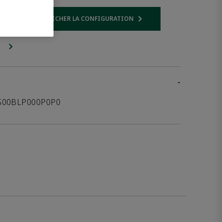
AFFICHER LA CONFIGURATION
 link
Opens internal link
-
S00BLP000P0P0