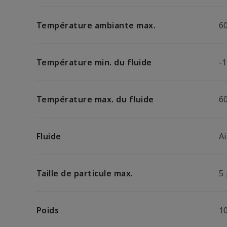
Température ambiante max.
6
Température min. du fluide
-1
Température max. du fluide
6
Fluide
A
Taille de particule max.
5
Poids
1