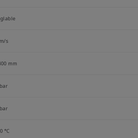
églable
 m/s
400 mm
 bar
 bar
0 °C