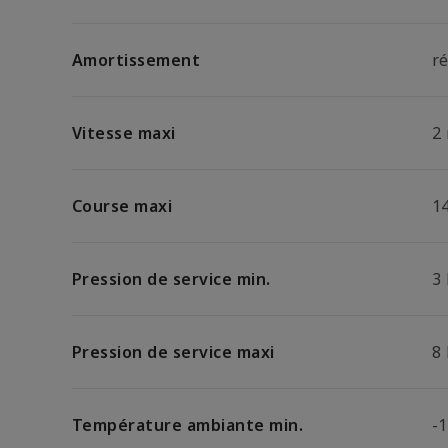
Amortissement
r
Vitesse maxi
2
Course maxi
1
Pression de service min.
3
Pression de service maxi
8
Température ambiante min.
-1