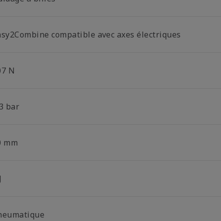
asy2Combine compatible avec axes électriques
07 N
3 bar
0 mm
J
neumatique