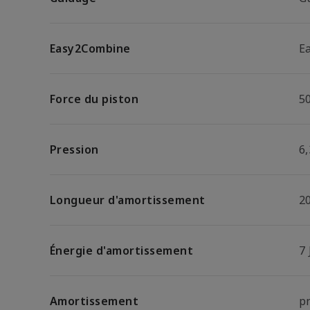
Easy2Combine
E
Force du piston
5
Pression
6,
Longueur d'amortissement
2
Énergie d'amortissement
7 
Amortissement
p