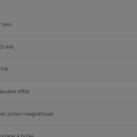
2 mm
20 mm
 1/8
 double effet
vec piston magnétique
uidage à billes