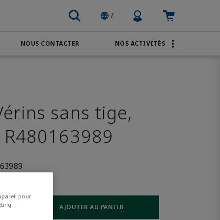
Profile Icon
Panier : vid
/
NOUS CONTACTER
NOS ACTIVITÉS
MARQUES
Commande en ligne
Transport
AVENTICS
Eau et eaux usées
PACSystems
rins sans tige,
L R480163989
63989
ppareil pour
ting.
AJOUTER AU PANIER