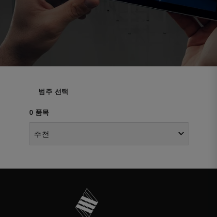
범주 선택
0 품목
추천