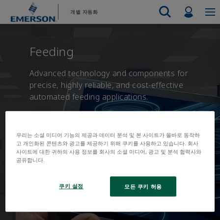
기
바
Profil
개별 자동화
본
닥
콘
글
Emerson
자동화 시스템
텐
로
Electric Actuators & Drives
지원 부서 문의
지원 부서
자동차
판매 문의
판매처 찾기
식음료
제품 및 
Feeding
최종 제어
츠
건
Feeding
서비스
Electric 
측정 계측
화학
수소
건
너
리소스
테스트 및 측정
Handling
Advanced technology and components for
너
뛰
Electric 
전자 제품
산업의
precise, highly reliable, and cost-effective
뛰
기
Industrial Hardware
Servo Mo
automated feeding applications.
기
공장 자동화
4차 산업혁명
Industrial Sensors & Switches
Variable 
Industrial Software
모든 제품
Marine Controls
우리는 소셜 미디어 기능의 제공과 데이터 분석 및 본 사이트가 올바로 동작하
고 개인화된 콘텐츠와 광고를 제공하기 위해 쿠키를 사용하고 있습니다. 회사
Pneumatics
사이트에 대한 귀하의 사용 정보를 회사의 소셜 미디어, 광고 및 분석 협력사와
공유합니다.
Pressure Regulators
Valves
쿠키 설정
모든 쿠키 허용