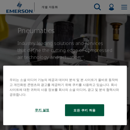
기
바
Profil
개별 자동화
본
닥
콘
글
Emerson
자동화 시스템
텐
로
Electric Actuators & Drives
지원 부서 문의
지원 부서
자동차
판매 문의
판매처 찾기
식음료
제품 및 
Pneumatics
최종 제어
츠
건
Feeding
서비스
Electric 
측정 계측
화학
수소
건
너
리소스
테스트 및 측정
Handling
Industry leading solutions and services
너
뛰
Electric 
전자 제품
산업의
that define the cutting edge of compressed
뛰
기
Industrial Hardware
Servo Mo
air technology and actuation.
기
공장 자동화
4차 산업혁명
Industrial Sensors & Switches
Variable 
Industrial Software
모든 제품
Marine Controls
우리는 소셜 미디어 기능의 제공과 데이터 분석 및 본 사이트가 올바로 동작하
고 개인화된 콘텐츠와 광고를 제공하기 위해 쿠키를 사용하고 있습니다. 회사
Pneumatics
사이트에 대한 귀하의 사용 정보를 회사의 소셜 미디어, 광고 및 분석 협력사와
공유합니다.
Pressure Regulators
Valves
쿠키 설정
모든 쿠키 허용