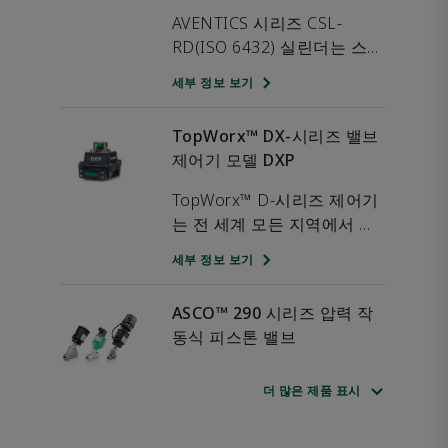
AVENTICS 시리즈 CSL-
RD(ISO 6432) 실린더는 스테
인리스 강 원형 실린더로, 표
세부 정보 보기
준형, 위생형 및 간이형 등, 세
가지 다른 설계로 구성할 수
TopWorx™ DX-시리즈 밸브
있습니다. 시리즈 CSL-
제어기 모델 DXP
RD(ISO 6432)는 스테인리스
강, NSF-H1 그리스 및 FDA
TopWorx™ D-시리즈 제어기
준수 씰로 만들어 매끄럽고
는 전 세계 모든 지역에서 사
표면이 거칠지 않으므로 식품
용할 수 있도록 인증되었습니
세부 정보 보기
접촉에 적합합니다. 또한 실
다.<br>D-시리즈 개별 밸브
린더는 규정(EC) No
제어기는 사실상 모든 플랜트
1935/2004에 따라 인증되었
ASCO™ 290 시리즈 압력 작
조건에 견딜 수 있습니다. 내
습니다.
동식 피스톤 밸브
부식성과 강력한 구조로 가장
까다로운 응용 분야에서도 뛰
ASCO 290 시리즈는 까다로
어난 성능을 발휘할 수 있습
더 많은 제품 표시
운 응용 분야용으로 제작된
니다. 이 제어기는 IECEx,
직접 작동 방식의 앵글 본체
세부 정보 보기
ATEX 및 UL 인증을 단일 모