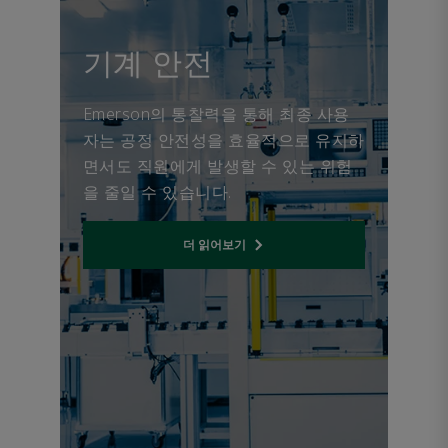
피스톤 밸브로, 압력에 의해
델로 제공하므로 글로벌 고객
작동합니다. 직관형 본체 설
이 시설 전체에서 운영을 더
AVENTICS™ 시리즈 CL03 밸
계는 청동 또는 스테인리스
기계 안전
간편하게 표준화할 수 있습니
브 시스템
강으로 제공됩니다. 이 밸브
다. D 시리즈 제어기는 또한
는 일반적인 서비스 분야(공
AVENTICS 시리즈 CL03은 식
NEPSI, KOSHA, InMetro,
Emerson의 통찰력을 통해 최종 사용
기, 불활성 가스, 물, 기름, 경
품 산업에서 공압 솔루션에
PESO, EAC 및 EAC 인증을 받
자는 공정 안전성을 효율적으로 유지하
량 슬러리)뿐 아니라 식음료
적합한 밸브 시스템으로, 깨
았습니다. <br>GO 스위치 감
면서도 직원에게 발생할 수 있는 위험
세부 정보 보기
산업 분야의 증기, 온수 및 보
끗한 디자인, 최상의 구성 유
지 기술로 설계된 Emerson의
을 줄일 수 있습니다.
조 유체에 적합합니다. 시각
연성을 갖추고 언제든 모듈
D-시리즈 라인은 업계 최상의
적/전기적 위치 표시기 또는
확장이 가능하며 최고 수위의
기능을 제공합니다. TopWorx
스트로크 제한 장치와 같은
더 읽어보기
물로부터 보호됩니다. 합성
Opens internal link
GO 스위치는 완전 밀폐되어
다양한 옵션 기능을 사용할
물질은 세정제 및 비부식성
고온, 저온, 습윤, 오염, 남용,
수 있습니다.
화학 물질에 저항성이 있어
부식성 및 폭발성 조건에서
습한 지역과 가혹한 환경에서
다른 모든 위치 센서를 능가
도 적용이 가능합니다. 이 밸
합니다. 고유한 캠 설계를 통
브 시스템은 단일 시스템에서
해 GO 스위치 위치를 빠르고
최대 32개의 압력 단계를 생
정확하게 설정할 수 있어 데
성할 수 있는 뛰어난 유연성
드밴드 및 이력(현상)을 최소
을 제공합니다.
화할 수 있습니다.