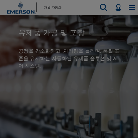
기
바
Profil
개별 자동화
본
닥
콘
글
Emerson
자동화 시스템
텐
로
Electric Actuators & Drives
지원 부서 문의
지원 부서
자동차
판매 문의
판매처 찾기
식음료
제품 및 
유제품 가공 및 포장
최종 제어
츠
건
Feeding
서비스
Electric 
측정 계측
화학
수소
건
너
리소스
테스트 및 측정
Handling
너
뛰
Electric 
전자 제품
산업의
공정을 간소화하고, 처리량을 늘리며, 품질 표
뛰
기
Industrial Hardware
Servo Mo
준을 유지하는 자동화된 유제품 솔루션 및 제
기
공장 자동화
4차 산업혁명
Industrial Sensors & Switches
어 시스템.
Variable 
Industrial Software
모든 제품
Marine Controls
Pneumatics
Pressure Regulators
Valves