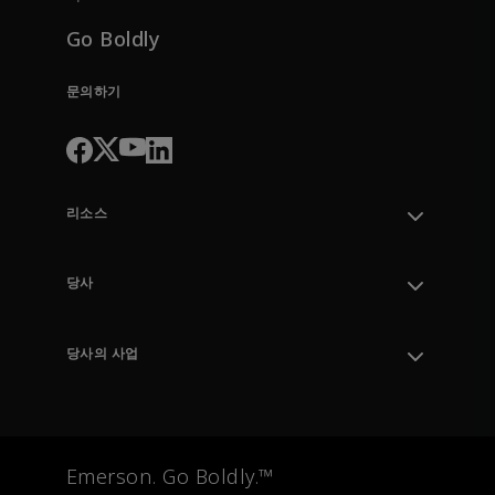
Go Boldly
문의하기
리소스
지원 부서 문의
주문 추적
당사
지식 센터
리더십
엔지니어링 도구
환경, 사회 및 거버넌스
교육
당사의 사업
경력
Emerson
뉴스룸
자동화 시스템
최종 제어
측정 계측
Emerson. Go Boldly.™
테스트 및 측정