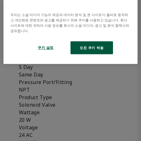
FB
H
우리는 소셜 미디어 기능의 제공과 데이터 분석 및 본 사이트가 올바로 동작하
고 개인화된 콘텐츠와 광고를 제공하기 위해 쿠키를 사용하고 있습니다. 회사
HB
사이트에 대한 귀하의 사용 정보를 회사의 소셜 미디어, 광고 및 분석 협력사와
Frequency
공유합니다.
50 Hz
50/60 Hz
쿠키 설정
모든 쿠키 허용
60 Hz
Availability
5 Day
Same Day
Pressure Port/Fitting
NPT
Product Type
Solenoid Valve
Wattage
20 W
Voltage
24 AC