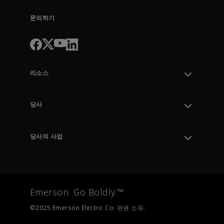
문의하기
리소스
지원 부서 문의
주문 추적
당사
지식 센터
리더십
엔지니어링 도구
환경, 사회 및 거버넌스
교육
당사의 사업
경력
Emerson
뉴스룸
자동화 시스템
최종 제어
측정 계측
Emerson. Go Boldly.™
테스트 및 측정
©2025 Emerson Electric Co. 판권 소유.