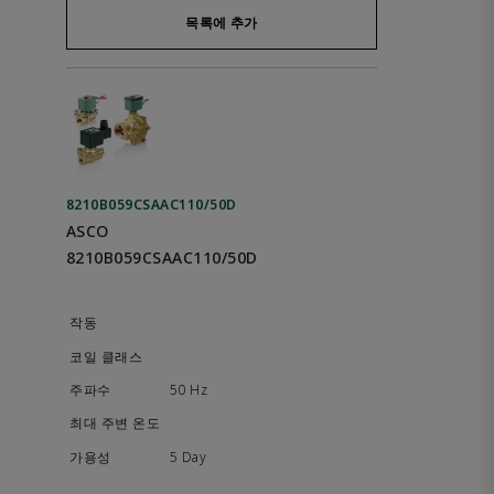
목록에 추가
8210B059CSAAC110/50D
ASCO
8210B059CSAAC110/50D
50 Hz
5 Day