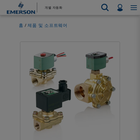
기
바
Profil
개별 자동화
본
닥
콘
글
Emerson
자동화 시스템
홈
제품 및 소프트웨어
텐
로
Electric Actuators & Drives
지원 부서 문의
지원 부서
자동차
판매 문의
판매처 찾기
식음료
제품 및 
최종 제어
츠
건
Feeding
서비스
Electric 
측정 계측
화학
수소
건
너
리소스
테스트 및 측정
Handling
너
뛰
Electric 
전자 제품
산업의
뛰
기
Industrial Hardware
Servo Mo
기
공장 자동화
4차 산업혁명
Industrial Sensors & Switches
Variable 
Industrial Software
모든 제품
Marine Controls
Pneumatics
Pressure Regulators
Valves