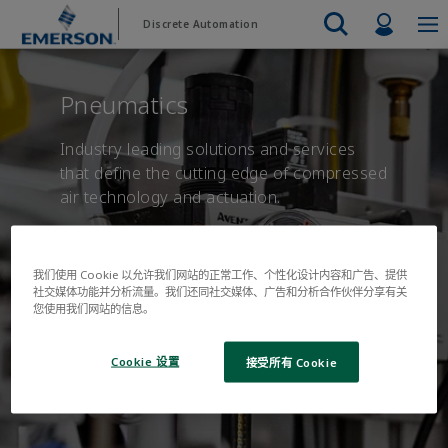
跳
跳
Profil
Discrete Automation
到
到
主
页
Emerson
Automation Systems
内
脚
Electric Actuators & Drives
Services
Automatio
Automotive
Contact Sales
Find a Distributor
Food & Beverage
产品与软
Pneumatics
Services
Final Control
容
Feeding
Resources
Electric 
Pneumati
Measurement Instrumentation
Chemical
Hydrogen
Contact Support
Test & Measurement
Handling
Industry leading solutions and services
Electric 
Electronics
Industrial
that define the cutting edge of compressed
Industrial Hardware
Servo Mo
air technology and actuation.
Factory Automation
Industry 4.0
Industrial Sensors & Switches
Variable 
Industrial Software
查看所有
Marine Controls
我们使用 Cookie 以允许我们网站的正常工作、个性化设计内容和广告、提供
社交媒体功能并分析流量。我们还同社交媒体、广告和分析合作伙伴分享有关
Pneumatics
您使用我们网站的信息。
Pressure Regulators
Cookie 设置
接受所有 Cookie
Valves