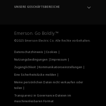
Entwicklungstools
Umwelt, Soziales und Governance
Ausbildung
UNSERE GESCHÄFTSBEREICHE
Karrieren
Emerson
Newsroom
Automatisierungssysteme
Endkontrolle
Messinstrumentierung
Emerson. Go Boldly.™
Test und Messung
©2025 Emerson Electric Co. Alle Rechte vorbehalten.
Datenschutzhinweis |
Cookies |
Nutzungsbedingungen |
Impressum |
Zugänglichkeit |
Kommunikationseinstellungen |
Eine Sicherheitslücke melden |
Meine persönlichen Daten nicht verkaufen oder
teilen |
Transparenz in Governance-Dateien im
maschinenlesbaren Format