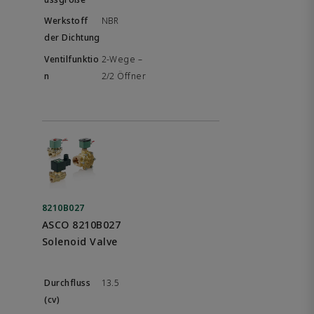
NBR
2-Wege –
2/2 Öffner
8210B027
ASCO 8210B027
Solenoid Valve
13.5