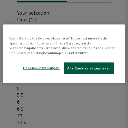
Your selection:
Flow (Cv)
0.88
1.2
Wenn Sie auf „Alle Cookies akzeptieren“ klicken, stimmen Sie der
1.5
Speicherung von Cookies auf Ihrem Gerät zu, um die
2.2
Websitenavigation zu verbessern, die Websitenutzung zu analysieren
und unsere Marketingbemühungen zu unterstützen.
2.8
3
3.6
Cookie-Einstellungen
Alle Cookies akzeptieren
4
4.5
5
5.5
6
6.5
13
13.5