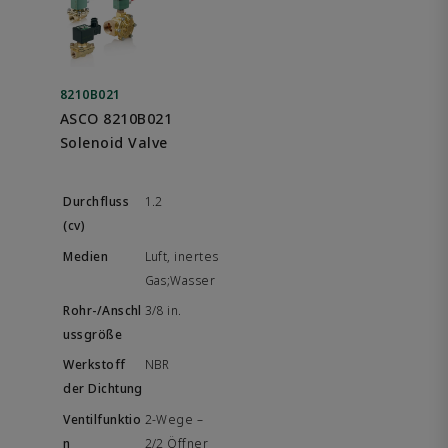
8210B021
ASCO 8210B021
Solenoid Valve
1.2
Luft, inertes
Gas;Wasser
3/8 in.
NBR
2-Wege –
2/2 Öffner