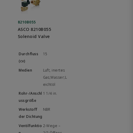
8210B055
ASCO 8210B055
Solenoid Valve
15
Luft, inertes
Gas;Wasser;L
eichtöl
1 1/4 in.
NBR
2-Wege –
2/2 Öffner