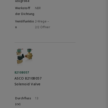
NBR
2-Wege –
2/2 Öffner
8210B057
ASCO 8210B057
Solenoid Valve
13