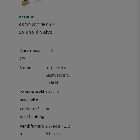
8210B059
ASCO 8210B059
Solenoid Valve
22.5
Luft, inertes
Gas;Wasser;L
eichtöl
1 1/2 in.
NBR
2-Wege - 2/2
Schließer