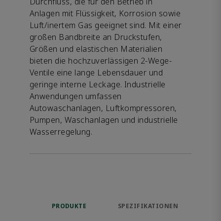
Durchfluss, die für den Betrieb in
Anlagen mit Flüssigkeit, Korrosion sowie
Luft/inertem Gas geeignet sind. Mit einer
großen Bandbreite an Druckstufen,
Größen und elastischen Materialien
bieten die hochzuverlässigen 2-Wege-
Ventile eine lange Lebensdauer und
geringe interne Leckage. Industrielle
Anwendungen umfassen
Autowaschanlagen, Luftkompressoren,
Pumpen, Waschanlagen und industrielle
Wasserregelung.
PRODUKTE
SPEZIFIKATIONEN
ME