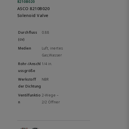
8210B020
ASCO 8210B020
Solenoid Valve
0.88
Luft, inertes
Gas;Wasser
1/4 in.
NBR
2-Wege –
2/2 Öffner