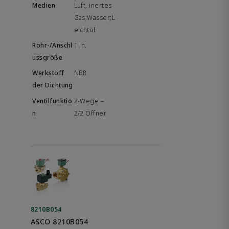
Luft, inertes
Gas;Wasser;L
eichtöl
1 in.
NBR
2-Wege –
2/2 Öffner
8210B054
ASCO 8210B054