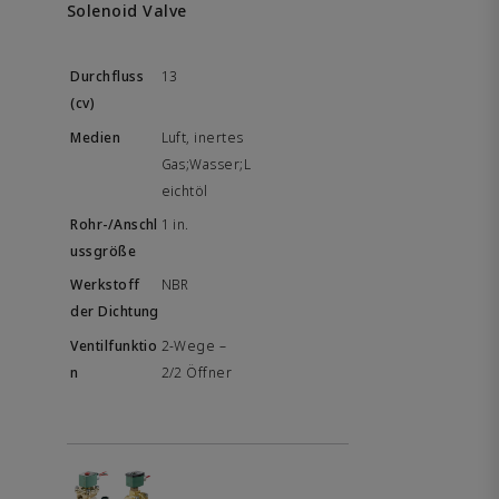
Solenoid Valve
13
Luft, inertes
Gas;Wasser;L
eichtöl
1 in.
NBR
2-Wege –
2/2 Öffner