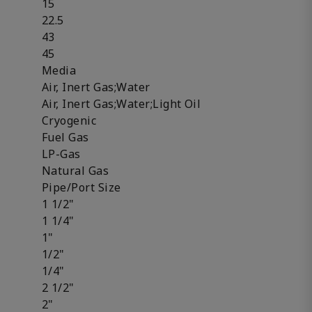
15
22.5
43
45
Media
Air, Inert Gas;Water
Air, Inert Gas;Water;Light Oil
Cryogenic
Fuel Gas
LP-Gas
Natural Gas
Pipe/Port Size
1 1/2"
1 1/4"
1"
1/2"
1/4"
2 1/2"
2"