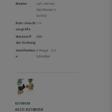
Luft, inertes
Gas;Wasser;L
eichtöl
1 in.
NBR
2-Wege - 2/2
Schließer
8210B058
ASCO 8210B058