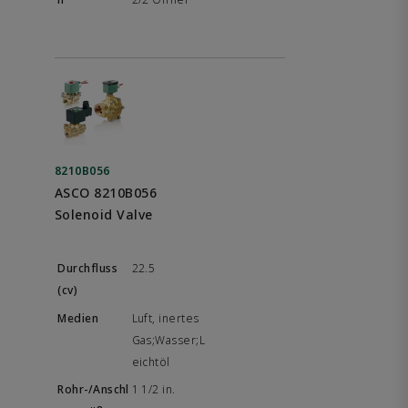
8210B056
ASCO 8210B056
Solenoid Valve
22.5
Luft, inertes
Gas;Wasser;L
eichtöl
1 1/2 in.