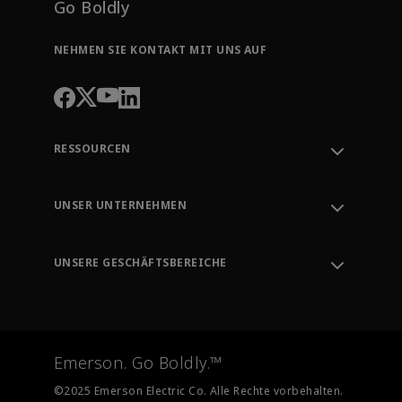
Go Boldly
NEHMEN SIE KONTAKT MIT UNS AUF
RESSOURCEN
Kundendienst kontaktieren
Auftragsverfolgung
UNSER UNTERNEHMEN
Wissenszentrum
Leitung
Entwicklungstools
Umwelt, Soziales und Governance
Ausbildung
UNSERE GESCHÄFTSBEREICHE
Karrieren
Emerson
Newsroom
Automatisierungssysteme
Endkontrolle
Messinstrumentierung
Emerson. Go Boldly.™
Test und Messung
©2025 Emerson Electric Co. Alle Rechte vorbehalten.