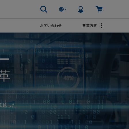
Profile Icon
カート: 空
/
お問い合わせ
事業内容
ブランド
輸送
AVENTICS
ー
上下水道
PACSystems
革
卓越した