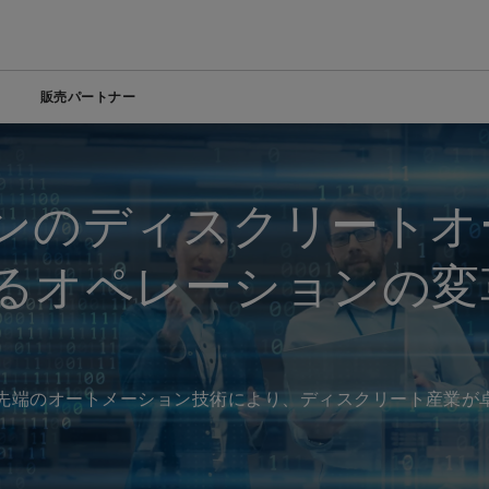
販売パートナー
エンジニアリングツール
ナレッジセンター
を探す
び飲料
製品とソフトウェア
オンラインで注文
生命科学
ンのディスクリートオ
Electric Linear Actuators
訓練
医療
Electric Rotary Actuators
鉱業・金属
るオペレーションの変
Servo Motion
リー4.0
石油・ガス
Variable Frequency Drives (VFDs)
すべての製品を見る
、最先端のオートメーション技術により、ディスクリート産業が