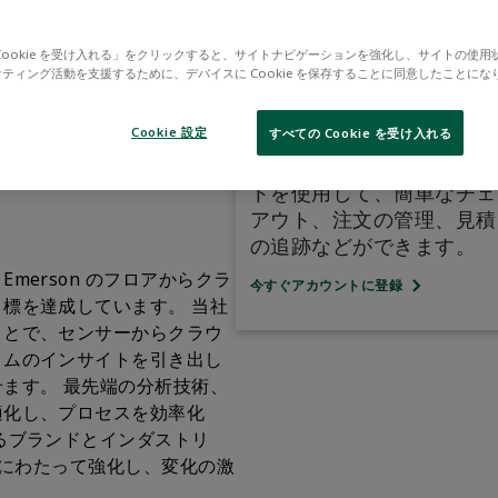
Cookie を受け入れる」をクリックすると、サイトナビゲーションを強化し、サイトの使用
ティング活動を支援するために、デバイスに Cookie を保存することに同意したことにな
Cookie 設定
すべての Cookie を受け入れる
対処
パーソナライズされたアカ
トを使用して、簡単なチェ
アウト、注文の管理、見積
の追跡などができます。
erson のフロアからクラ
今すぐアカウントに登録
標を達成しています。 当社
ことで、センサーからクラウ
イムのインサイトを引き出し
ます。 最先端の分析技術、
適化し、プロセスを効率化
るブランドとインダストリ
来にわたって強化し、変化の激