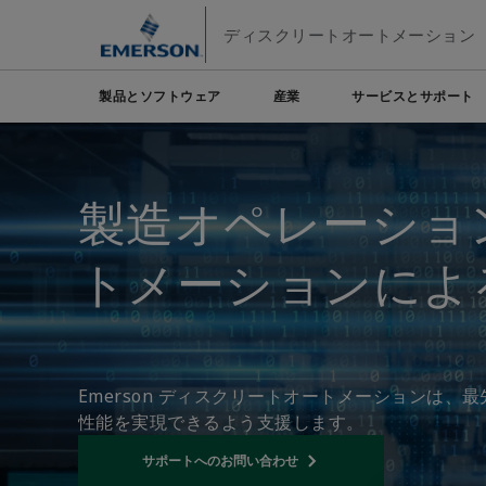
メ
フ
ディスクリートオートメーション
イ
ッ
ン
タ
コ
ー
製品とソフトウェア
産業
サービスとサポート
ン
に
エマソン
テ
ス
自動化システム
Electric Actuators & Drives
リソース
自動車
販売部門へのお問い合わせ
販売代理店
食品およ
ン
キ
最終的な制御
ツ
ッ
Feeding
サポートへのお問い合わせ
製造オペレーショ
計測機器
化学薬品
水素
へ
プ
サービス
テストと測定
Handling
ス
電子工学
工業用
トメーションによ
Industrial Hardware
キ
工場の自動化
インダスト
ッ
Industrial Sensors & Switches
プ
Industrial Software
Marine Controls
Emerson ディスクリートオートメーションは
Pneumatics
性能を実現できるよう支援します。
Pressure Regulators
サポートへのお問い合わせ
Opens internal link
Valves