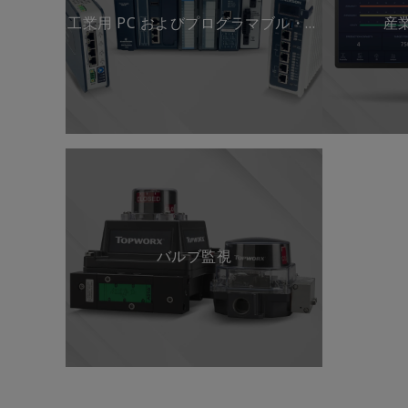
工業用 PC およびプログラマブル・ロ
産
ジック・コントローラ
バルブ監視