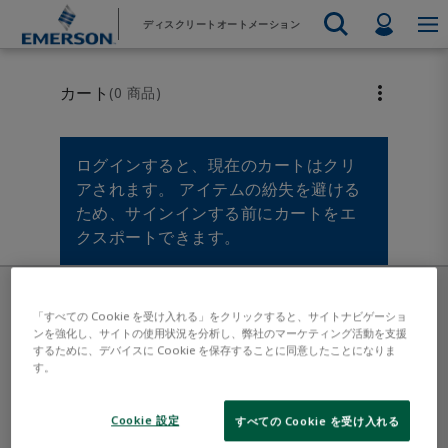
メ
フ
Profil
ディスクリートオートメーション
イ
ッ
ン
タ
エマソン
自動化システム
コ
ー
Electric Actuators & Drives
リソース
エンジニ
自動車
販売部門へのお問い合わせ
販売代理店を探す
食品および飲料
製品とソ
カート
(0 商品)
最終的な制御
ン
に
Feeding
サポートへのお問い合わせ
Electric 
訓練
計測機器
化学薬品
水素
テ
ス
サービス
テストと測定
Handling
ン
キ
Electric 
電子工学
工業用
ログインすると、現在のカートはクリ
ツ
ッ
Industrial Hardware
Servo Mo
アされます。 アイテムの紛失を避ける
へ
プ
工場の自動化
インダストリー4.0
Industrial Sensors & Switches
ため、サインインする前にカートをエ
Variable 
ス
クスポートできます。
Industrial Software
キ
すべての
ッ
Marine Controls
プ
Pneumatics
「すべての Cookie を受け入れる」をクリックすると、サイトナビゲーショ
ンを強化し、サイトの使用状況を分析し、弊社のマーケティング活動を支援
Pressure Regulators
するために、デバイスに Cookie を保存することに同意したことになりま
す。
Valves
Cookie 設定
すべての Cookie を受け入れる