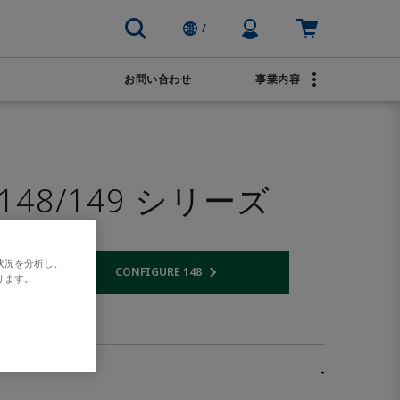
Profile Icon
カート: 空
/
お問い合わせ
事業内容
ブランド
オンラインで注文
輸送
AVENTICS
上下水道
 148/149 シリーズ
PACSystems
状況を分析し、
CONFIGURE 148
 link
Opens internal link
ります。
-