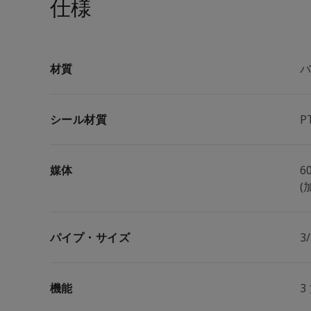
仕様
材質
バ
シール材質
P
媒体
6
(
パイプ・サイズ
3
機能
3