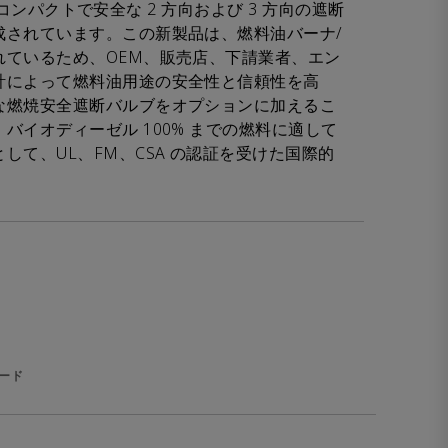
 は、コンパクトで安全な 2 方向および 3 方向の遮断
成されています。この新製品は、燃料油バーナ/
れているため、OEM、販売店、下請業者、エン
計によって燃料油用途の安全性と信頼性を高
な燃焼安全遮断バルブをオプションに加えるこ
バイオディーゼル 100% までの燃料に適して
して、UL、FM、CSA の認証を受けた国際的
ード