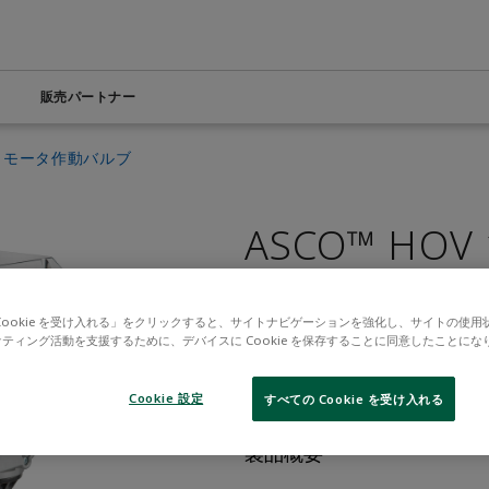
販売パートナー
モータ作動バルブ
エンジニアリングツール
ナレッジセンター
を探す
び飲料
製品とソフトウェア
システムインテグレーターを探す
生命科学
Electric Linear Actuators
訓練
医療
ASCO™ HOV
Electric Rotary Actuators
鉱業・金属
Servo Motion
リー4.0
石油・ガス
Variable Frequency Drives (VFDs)
Cookie を受け入れる」をクリックすると、サイトナビゲーションを強化し、サイトの使用
営業担当へのお問い合わせ
Opens internal
ティング活動を支援するために、デバイスに Cookie を保存することに同意したことにな
すべての製品を見る
CONFIGURE 149
Cookie 設定
すべての Cookie を受け入れる
製品概要