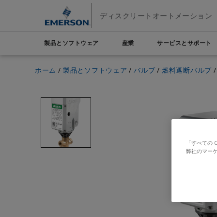
メ
フ
ディスクリートオートメーション
イ
ッ
ン
タ
コ
ー
製品とソフトウェア
産業
サービスとサポート
ン
に
エマソン
テ
ス
自動化システム
ホーム
製品とソフトウェア
バルブ
燃料遮断バルブ
Electric Actuators & Drives
リソース
自動車
販売部門へのお問い合わせ
販売代理店
食品およ
ン
キ
最終的な制御
ツ
ッ
Feeding
サポートへのお問い合わせ
計測機器
化学薬品
水素
へ
プ
サービス
テストと測定
Handling
ス
電子工学
工業用
Industrial Hardware
キ
工場の自動化
インダスト
ッ
Industrial Sensors & Switches
「すべての 
プ
Industrial Software
弊社のマーケ
Marine Controls
Pneumatics
Pressure Regulators
Valves