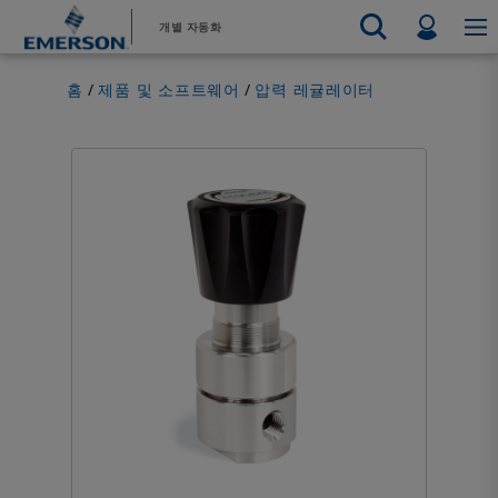
기
바
Profil
개별 자동화
본
닥
콘
글
Emerson
자동화 시스템
홈
제품 및 소프트웨어
압력 레귤레이터
텐
로
Electric Actuators & Drives
지원 부서 문의
지원 부서
자동차
판매 문의
판매처 찾기
식음료
제품 및 
최종 제어
츠
건
Feeding
서비스
Electric 
측정 계측
화학
수소
건
너
리소스
테스트 및 측정
Handling
너
뛰
Electric 
전자 제품
산업의
뛰
기
Industrial Hardware
Servo Mo
기
공장 자동화
4차 산업혁명
Industrial Sensors & Switches
Variable 
Industrial Software
모든 제품
Marine Controls
Pneumatics
Pressure Regulators
Valves