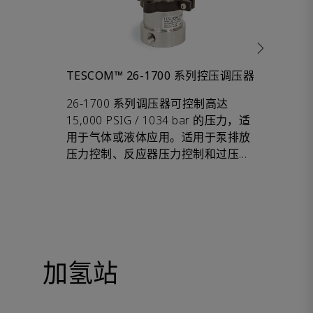
TESCOM™ 26-1700 系列控压调压器
TESC
26-1700 系列调压器可控制高达
26-2
15,000 PSIG / 1034 bar 的压力，适
感应背
用于气体或液体应用。适用于泵排放
psig 
压力控制、反应器压力控制和过压时
到 1.
泄压。
负载版
ER5
以实现
校准和
加氢站