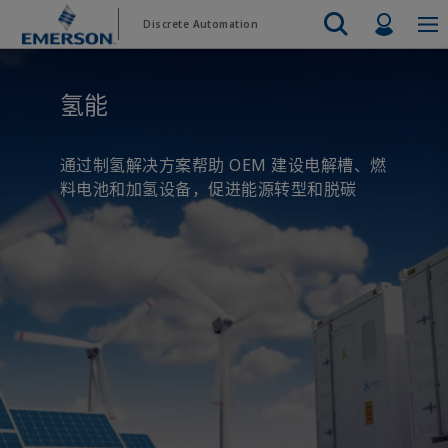
跳
跳
Profil
Discrete Automation
到
到
主
页
Emerson
Automation Systems
内
脚
Electric Actuators & Drives
Services
Automatio
Automotive
Contact Sales
Find a Distributor
Food & Beverage
产品与软
氢能
Services
Final Control
容
Feeding
Resources
Electric 
Pneumati
Measurement Instrumentation
Chemical
Hydrogen
Contact Support
Test & Measurement
Handling
Electric 
Electronics
Industrial
通过制氢解决方案帮助 OEM 建设电解槽、燃
Industrial Hardware
Servo Mo
料电池和加氢设备，促进能源转型和脱碳
Factory Automation
Industry 4.0
Industrial Sensors & Switches
Variable 
Industrial Software
查看所有
Marine Controls
Pneumatics
Pressure Regulators
Valves