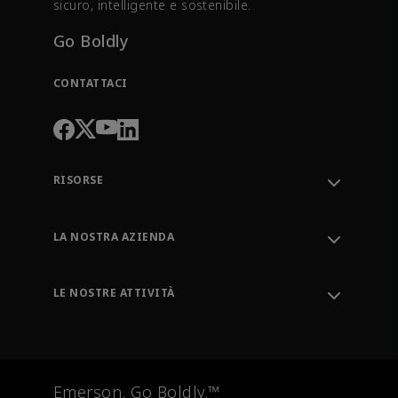
sicuro, intelligente e sostenibile.
Go Boldly
CONTATTACI
RISORSE
Contatta l'assistenza
Tracciamento degli ordini
LA NOSTRA AZIENDA
Knowledge Center
Leadership
Strumenti ingegneristici
Ambiente, Sociale e Governance
Formazione
LE NOSTRE ATTIVITÀ
Carriere
Emerson
Redazione
Sistemi di automazione
Controllo finale
Strumentazione di misura
Emerson. Go Boldly.™