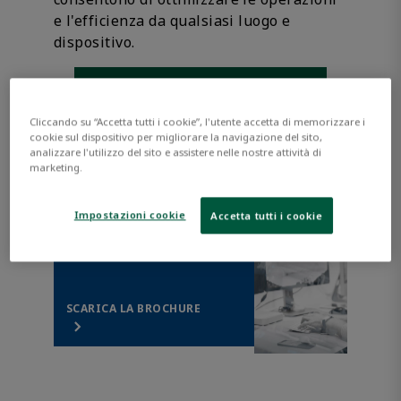
e l'efficienza da qualsiasi luogo e
dispositivo.
CONTATTA UFFICIO VENDITE
Opens internal link
Cliccando su “Accetta tutti i cookie”, l'utente accetta di memorizzare i
SCARICA BROCHURE
Opens internal link
cookie sul dispositivo per migliorare la navigazione del sito,
analizzare l'utilizzo del sito e assistere nelle nostre attività di
marketing.
Maggiori informazioni
sulla piattaforma
Impostazioni cookie
Accetta tutti i cookie
software e sui moduli
Movicon.NExt
SCARICA LA BROCHURE