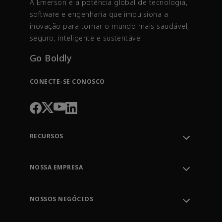
A Emerson é a potência global de tecnologia,
software e engenharia que impulsiona a
inovação para tornar o mundo mais saudável,
seguro, inteligente e sustentável.
Go Boldly
CONECTE-SE CONOSCO
RECURSOS
Entre em contato com o suporte
Acompanhamento de pedidos
NOSSA EMPRESA
Centro do Conhecimento
Liderança
Ferramentas de engenharia
Meio ambiente, social e governança
Treinamento
NOSSOS NEGÓCIOS
Carreiras
Emerson
Notícias