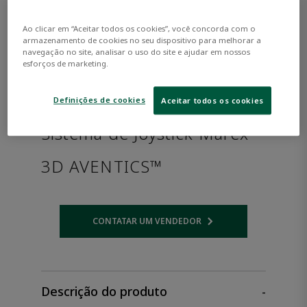
Ao clicar em “Aceitar todos os cookies”, você concorda com o
armazenamento de cookies no seu dispositivo para melhorar a
navegação no site, analisar o uso do site e ajudar em nossos
esforços de marketing.
Definições de cookies
Aceitar todos os cookies
Sistema de Joystick Marex
3D AVENTICS™
CONTATAR UM VENDEDOR
Opens internal link
Descrição do produto
-