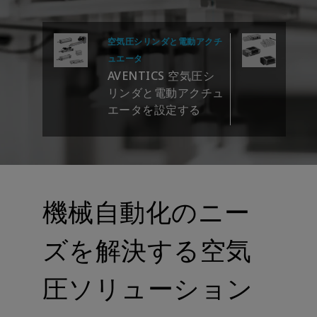
空気圧シリンダと電動アクチ
バル
AV
ュエータ
AVENTICS 空気圧シ
ス
リンダと電動アクチュ
エータを設定する
機械自動化のニー
ズを解決する空気
圧ソリューション