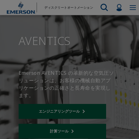
メ
フ
Profil
ディスクリートオートメーション
イ
ッ
ン
タ
エマソン
自動化システム
コ
ー
Electric Actuators & Drives
リソース
エンジニ
自動車
販売部門へのお問い合わせ
販売代理店を探す
食品および飲料
製品とソ
最終的な制御
ン
に
Feeding
サポートへのお問い合わせ
AVENTICS
Electric 
訓練
計測機器
化学薬品
水素
テ
ス
サービス
テストと測定
Handling
ン
キ
Electric 
電子工学
工業用
ツ
ッ
Industrial Hardware
Servo Mo
へ
プ
工場の自動化
インダストリー4.0
Industrial Sensors & Switches
Variable 
ス
Emerson AVENTICS の革新的な空気圧ソ
Industrial Software
キ
すべての
リューションは、お客様の機械自動アプ
ッ
Marine Controls
リケーションの正確さと長寿命を実現し
プ
Pneumatics
ます。
Pressure Regulators
エンジニアリングツール
Opens internal link
Valves
計算ツール
Opens internal link