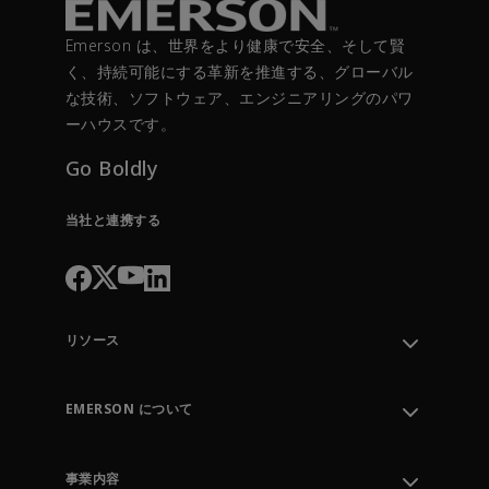
Emerson は、世界をより健康で安全、そして賢
く、持続可能にする革新を推進する、グローバル
な技術、ソフトウェア、エンジニアリングのパワ
ーハウスです。
Go Boldly
当社と連携する
リソース
サポートに連絡する
注文の追跡
EMERSON について
情報センター
リーダーシップ
エンジニアリングツール
環境・社会・ガバナンス
トレーニング
事業内容