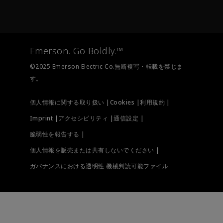
キャリア
Emerson
ニュース
オートメーションシステム
最終管理
計測機器
Emerson. Go Boldly.™
テストと測定
©2025 Emerson Electric Co.無断複写・転載を禁じま
す。
個人情報に関する取り扱い |
Cookies |
利用規約 |
Imprint |
アクセシビリティ |
通信設定 |
脆弱性を報告する |
個人情報を販売または共有しないでください |
ガバナンスにおける透明性 機械判読可能ファイル